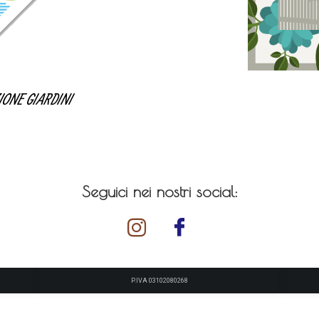
ONE GIARDINI
Seguici nei nostri social:
P.IVA 03102080268