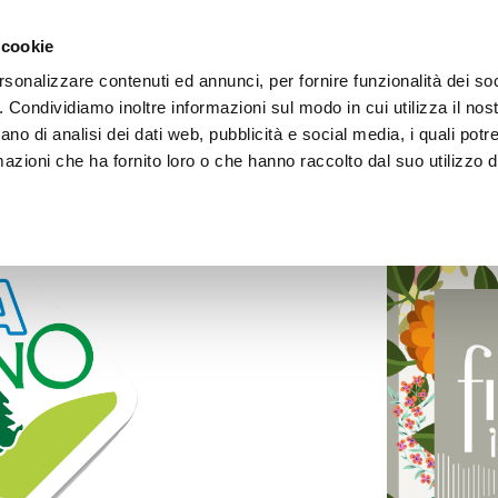
IDEA GIARDINO DI COLBERTALDO FABIO & C. S.N.C.
 cookie
copo di progettare, realizzare parchi e giardini e in seguito 
rsonalizzare contenuti ed annunci, per fornire funzionalità dei so
o. Condividiamo inoltre informazioni sul modo in cui utilizza il nost
ano di analisi dei dati web, pubblicità e social media, i quali pot
azioni che ha fornito loro o che hanno raccolto dal suo utilizzo de